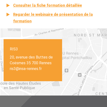
Consulter la fiche formation détaillée
Regarder le webinaire de présentation de la
formation
RIS3
20, avenue des Buttes de
Coësmes 35 700 Rennes
ris3@insa-rennes.fr