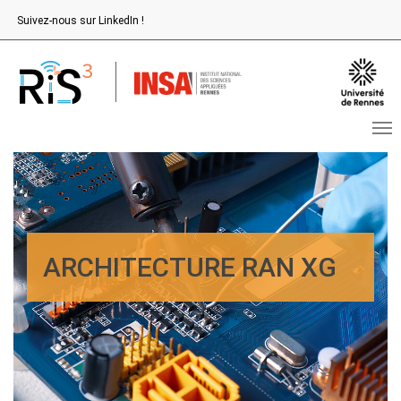
Aller au contenu principal
Suivez-nous sur LinkedIn !
ARCHITECTURE RAN XG