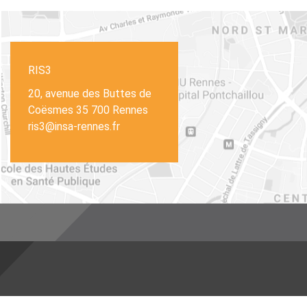
RIS3
20, avenue des Buttes de
Coësmes 35 700 Rennes
ris3@insa-rennes.fr