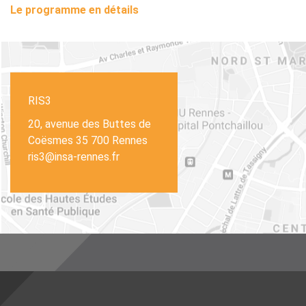
Le programme en détails
RIS3
20, avenue des Buttes de
Coësmes 35 700 Rennes
ris3@insa-rennes.fr